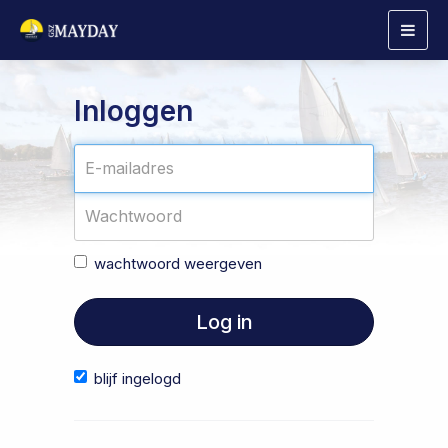
Togg
navig
Inloggen
wachtwoord weergeven
Log in
blijf ingelogd