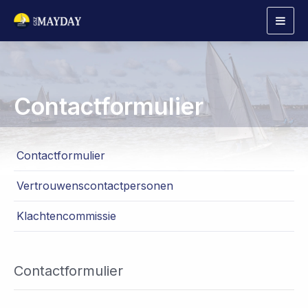
Togg
navig
Contactformulier
Contactformulier
Vertrouwenscontactpersonen
Klachtencommissie
Contactformulier